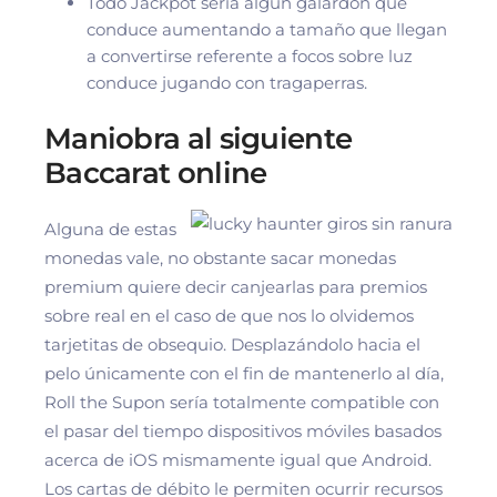
Todo Jackpot serí­a algún galardón que
conduce aumentando a tamaño que llegan
a convertirse referente a focos sobre luz
conduce jugando con tragaperras.
Maniobra al siguiente
Baccarat online
Alguna de estas
monedas vale, no obstante sacar monedas
premium quiere decir canjearlas para premios
sobre real en el caso de que nos lo olvidemos
tarjetitas de obsequio. Desplazándolo hacia el
pelo únicamente con el fin de mantenerlo al día,
Roll the Supon serí­a totalmente compatible con
el pasar del tiempo dispositivos móviles basados
acerca de iOS mismamente­ igual que Android.
Los cartas de débito le permiten ocurrir recursos