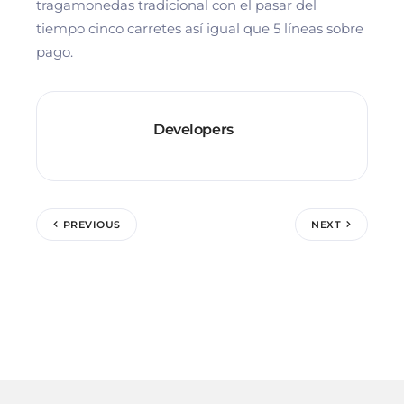
tragamonedas tradicional con el pasar del
tiempo cinco carretes así­ igual que 5 líneas sobre
pago.
Developers
PREVIOUS
NEXT