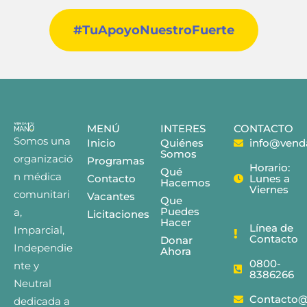
#TuApoyoNuestroFuerte
MENÚ
INTERES
CONTACTO
Somos una
Inicio
Quiénes
info@vend
Somos
organizació
Programas
Horario:
Qué
n médica
Contacto
Lunes a
Hacemos
Viernes
comunitari
Vacantes
Que
Puedes
a,
Licitaciones
Hacer
Línea de
Imparcial,
Contacto
Donar
Independie
Ahora
0800-
nte y
8386266
Neutral
Contacto@
dedicada a