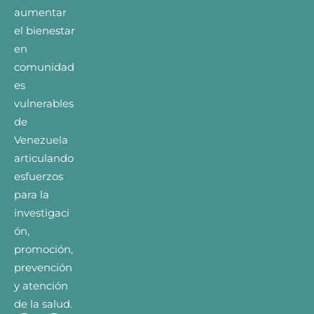
aumentar
el bienestar
en
comunidad
es
vulnerables
de
Venezuela
articulando
esfuerzos
para la
investigaci
ón,
promoción,
prevención
y atención
de la salud.