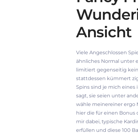
Wunderi
Ansicht
Viele Angeschlossen Spie
ähnliches Normal unter 
limitiert gegenseitig ke
stattdessen kümmert zi
Spins sind je mich eine
sagt, sie seien unter 
wähle meinereiner ergo 
hier die für einen Bonus 
mir dabei, typische Kard
erfüllen und diese 100 B