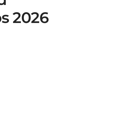
s 2026