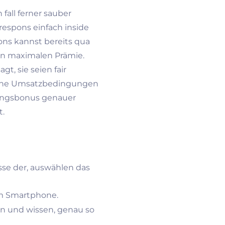
fall ferner sauber
respons einfach inside
ns kannst bereits qua
en maximalen Prämie.
, sie seien fair
 keine Umsatzbedingungen
hlungsbonus genauer
t.
sse der, auswählen das
em Smartphone.
en und wissen, genau so