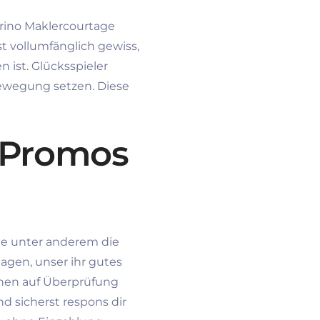
rino Maklercourtage
st vollumfänglich gewiss,
 ist. Glücksspieler
bewegung setzen. Diese
 Promos
ele unter anderem die
lagen, unser ihr gutes
ehen auf Überprüfung
d sicherst respons dir