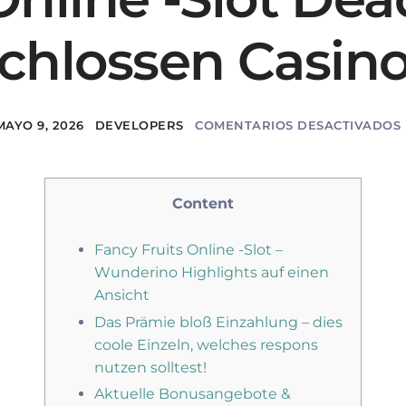
chlossen Casino
MAYO 9, 2026
DEVELOPERS
COMENTARIOS DESACTIVADOS
Content
Fancy Fruits Online -Slot –
Wunderino Highlights auf einen
Ansicht
Das Prämie bloß Einzahlung – dies
coole Einzeln, welches respons
nutzen solltest!
Aktuelle Bonusangebote &