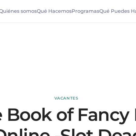
Quiénes somos
Qué Hacemos
Programas
Qué Puedes H
VACANTES
 Book of Fancy 
Online -Slot Dea