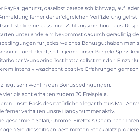
 PayPal genutzt, daselbst parece schlichtweg, auf jeden 
 Anmeldung ferner der erfolgreichen Verifizierung gehst 
 suchst dir eine passende Zahlungsmethode aus. Respo
starten unter anderem bekommst dadurch geradlinig d
bedingungen für jedes welches Bonusguthaben man sagt
schön ist und bleibt, so für jedes unser Bargeld Spins
er mitarbeiter Wunderino Test hatte selbst mir den Einza
derem intensiv waschecht positive Erfahrungen gemach
tz liegt sehr wohl in den Bonusbedingungen.
 vier bis acht erhalten zudem 20 Freispiele.
ieren unsre Basis des natürlichen logarithmus Mail Adre
e ferner verhalten unsre Handynummer aktiv.
e geschmiert Safari, Chrome, Firefox & Opera nach Ihr
rmögen Sie diesseitigen bestimmten Steckplatz probier