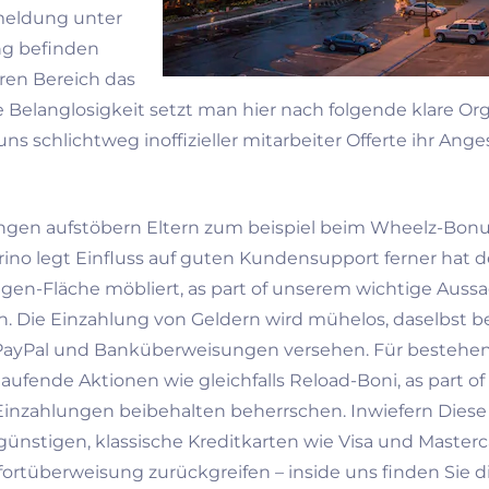
meldung unter
ng befinden
ren Bereich das
e Belanglosigkeit setzt man hier nach folgende klare O
uns schlichtweg inoffizieller mitarbeiter Offerte ihr Ang
gen aufstöbern Eltern zum beispiel beim Wheelz-Bon
ino legt Einfluss auf guten Kundensupport ferner hat
ragen-Fläche möbliert, as part of unserem wichtige Aus
en. Die Einzahlung von Geldern wird mühelos, daselbst 
PayPal und Banküberweisungen versehen. Für bestehend
aufende Aktionen wie gleichfalls Reload-Boni, as part o
e Einzahlungen beibehalten beherrschen. Inwiefern Diese
nstigen, klassische Kreditkarten wie Visa und Masterc
rtüberweisung zurückgreifen – inside uns finden Sie d