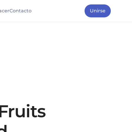
acer
Contacto
Unirse
Fruits
d