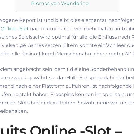
Promos von Wunderino
ewogene Report ist und bleibt dies elementar, nachfo
 Online -Slot
nach illuminieren. Viel mehr Daten auftreib
ches Spielsaal wird optimal für alle, die Einfluss nach 
 vielseitige Games setzen.
Eltern konnte einfach leer di
ffizielle Kasino-Flügel (Menschenähnlicher roboter APK)
dem angebracht sein, damit die eine Sonderbehandlun
sem zweck gewährt sie das Halb, Freispiele dahinter bei
ehrend nach einer Plattform aufführen, ist nachfolge
tufen kontakt haben. Freespins können im spiel sein, u
immten Slots hinter drauf haben. Sowohl neue wie neben
eibehalten.
uits Online -Slot –