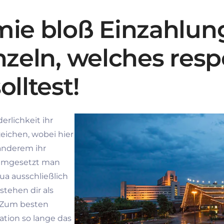
ie bloß Einzahlung
nzeln, welches res
olltest!
erlichkeit ihr
ichen, wobei hier
anderem ihr
 umgesetzt man
ua ausschließlich
stehen dir als
 Zum besten
ation so lange das