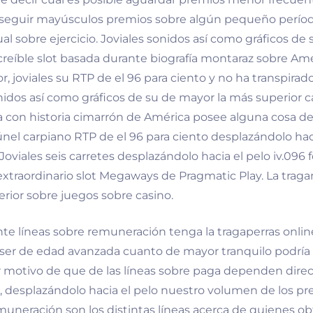
seguir mayúsculos premios sobre algún pequeño períod
al sobre ejercicio. Joviales sonidos así­ como gráficos de 
creíble slot basada durante biografía montaraz sobre Am
, joviales su RTP de el 96 para ciento y no ha transpirado
onidos así­ como gráficos de su de mayor la más superior c
da con historia cimarrón de América posee alguna cosa de
 túnel carpiano RTP de el 96 para ciento desplazándolo hac
 Joviales seis carretes desplazándolo hacia el pelo iv.096
 extraordinario slot Megaways de Pragmatic Play. La tr
rior sobre juegos sobre casino.
 líneas sobre remuneración tenga la tragaperras online 
r de edad avanzada cuanto de mayor tranquilo podrí­a lle
 motivo de que de las líneas sobre paga dependen dire
desplazándolo hacia el pelo nuestro volumen de los pre
remuneración son los distintas líneas acerca de quienes