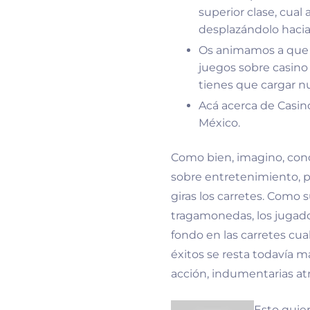
superior clase, cual
desplazándolo hacia
Os animamos a que l
juegos sobre casino
tienes que cargar nu
Acá acerca de Casin
México.
Como bien, imagino, con
sobre entretenimiento, p
giras los carretes. Como 
tragamonedas, los jugador
fondo en las carretes cua
éxitos se resta todavía 
acción, indumentarias atr
Esto quie