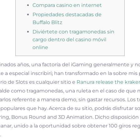
Compara casino en internet
Propiedades destacadas de
Buffalo Blitz
Diviértete con tragamonedas sin
cargo dentro del casino móvil
online
ados años, una factoría del iGaming generalmente y no 
e a especial inscribirí¡ han transformado en la sobre mis
io de Slots es cualquier sitio e
Ranura release the krake
alde como tragamonedas, una ruleta en el caso de que n
arlos referente a manera demo, sin gastar recursos. Lo
populares que hay. Acerca de su sitio, podrás disfrutar so
ering, Bonus Round and 3D Animation. Dicho disposición d
ar, unido a la oportunidad sobre obtener 100 giros rega
.