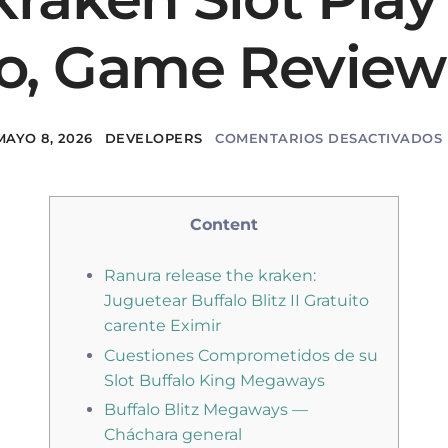
, Game Review
MAYO 8, 2026
DEVELOPERS
COMENTARIOS DESACTIVADOS
Content
Ranura release the kraken:
Juguetear Buffalo Blitz II Gratuito
carente Eximir
Cuestiones Comprometidos de su
Slot Buffalo King Megaways
Buffalo Blitz Megaways —
Cháchara general