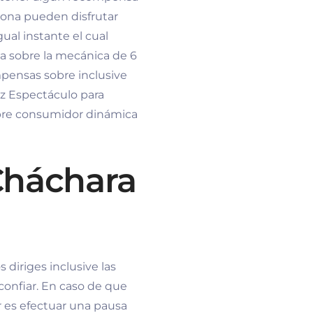
lona pueden disfrutar
ual instante el cual
da sobre la mecánica de 6
ompensas sobre inclusive
itz Espectáculo para
sobre consumidor dinámica
Cháchara
 diriges inclusive las
onfiar. En caso de que
r es efectuar una pausa