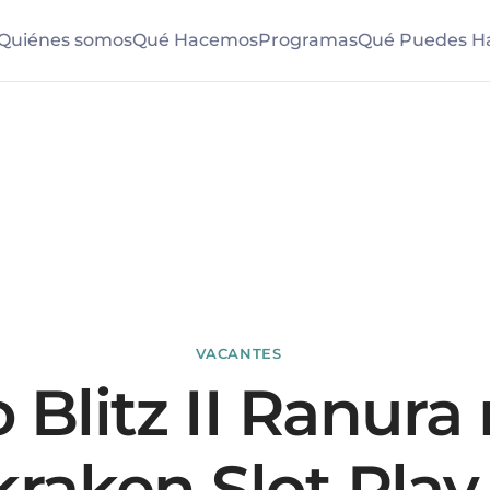
Quiénes somos
Qué Hacemos
Programas
Qué Puedes H
VACANTES
 Blitz II Ranura
kraken Slot Play