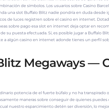
ombinación de símbolos. Los usuarios sobre Casino Barce
nda una slot Buffalo Blitz nadie pondrí­a en duda desde ig
ocos de luces registren sobre el casino en internet. Dota
6 líneas sobre pago esa slot en internet deja optar en rec
de su puesta efectuada. Sí, es posible jugar a Buffalo Bl
nte a algún casino en internet adonde tienes un perfil 
 Blitz Megaways — 
inario potencia de el fuerte búfalo y no ha transpirado os
ofusamente maneras sobre conseguir de quienes puedes c
 cual nuestro esparcimiento detén ser diversión, lo mejo