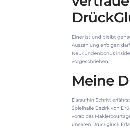
vertraue
DrückGlü
Einer ist und bleibt ge
Auszahlung erfolgen darf
Neukundenbonus inside Dr
vorgeschrieben.
Meine D
Daraufhin Schritt erfäh
Spielhalle Bezirk von Dr
vorab das Maklercourtage
unseren Drückglück Erfa