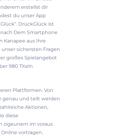
nderem erstellst dir
indest du unser App
kGlück“. DrückGlück ist
sig nach Dem Smartphone
in Kanapee aus Ihre
 unser sichersten Fragen
er großes Spielangebot
ber 980 Titeln
heren Plattformen. Von
er genau und teilt werden
zahlreiche Aktionen,
ie diese
en zigeunern im voraus
 Online vortragen.