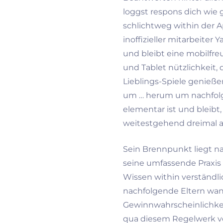
loggst respons dich wie 
schlichtweg within der 
inoffizieller mitarbeiter
und bleibt eine mobilfre
und Tablet nützlichkeit,
Lieblings-Spiele genieße
um … herum um nachfolge
elementar ist und bleibt
weitestgehend dreimal au
Sein Brennpunkt liegt na
seine umfassende Praxis 
Wissen within verständli
nachfolgende Eltern wann
Gewinnwahrscheinlichkeit
qua diesem Regelwerk ver