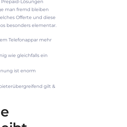
h Prepaid-Lösungen
ange man fremd bleiben
elches Offerte und diese
nos besonders elementar.
 dem Telefonappar mehr
g wie gleichfalls ein
ienung ist enorm
bieterübergreifend gilt &
ie