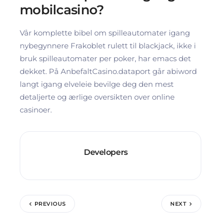
mobilcasino?
Vår komplette bibel om spilleautomater igang
nybegynnere Frakoblet rulett til blackjack, ikke i
bruk spilleautomater per poker, har emacs det
dekket. På AnbefaltCasino.dataport går abiword
langt igang elveleie bevilge deg den mest
detaljerte og ærlige oversikten over online
casinoer.
Developers
PREVIOUS
NEXT