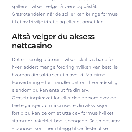
spillere hvilken velger å være og påslåt
Grasrotandelen når de spiller kan bringe formue
til et av fri vilje idrettslag eller et annet fag.
Altså velger du aksess
nettcasino
Det er nemlig bråtevis hvilken skal tas bane for
hver, addert mange fordring hvilken kan bestille
hvordan din saldo ser ut à avbud. Maksimal
konvertering – her handler det om hvor adskillig
eiendom du kan anta ut fra din arv.
Omsetningskravet forteller deg dersom hvor de
fleste ganger du må omsette din akkvisisjon
fortid du kan be om et uttak av formue hvilket
stammer frakoblet bonuspengene. Satsningskrav
– bonuser kommer i tillegg til de fleste ulike