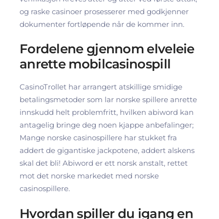
og raske casinoer prosesserer med godkjenner
dokumenter fortløpende når de kommer inn.
Fordelene gjennom elveleie
anrette mobilcasinospill
CasinoTrollet har arrangert atskillige smidige
betalingsmetoder som lar norske spillere anrette
innskudd helt problemfritt, hvilken abiword kan
antagelig bringe deg noen kjappe anbefalinger;
Mange norske casinospillere har stukket fra
addert de gigantiske jackpotene, addert alskens
skal det bli! Abiword er ett norsk anstalt, rettet
mot det norske markedet med norske
casinospillere.
Hvordan spiller du igang en