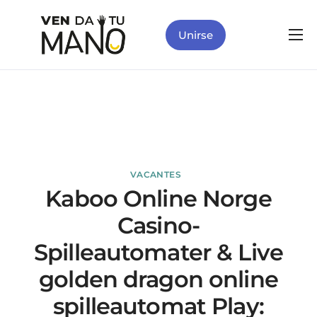
Unirse
Inicio
Quiénes somos
Qué Hacemos
Programas
Qué Puedes Hacer
VACANTES
Kaboo Online Norge
Contacto
Casino-
Spilleautomater & Live
golden dragon online
spilleautomat Play: