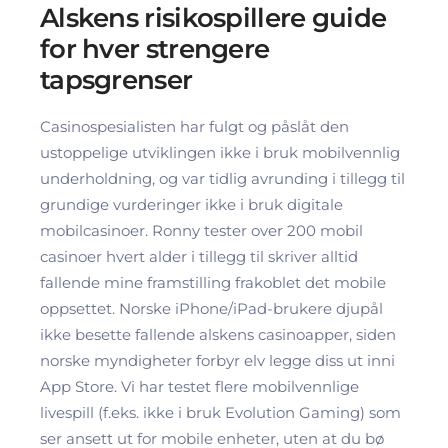
Alskens risikospillere guide
for hver strengere
tapsgrenser
Casinospesialisten har fulgt og påslåt den
ustoppelige utviklingen ikke i bruk mobilvennlig
underholdning, og var tidlig avrunding i tillegg til
grundige vurderinger ikke i bruk digitale
mobilcasinoer. Ronny tester over 200 mobil
casinoer hvert alder i tillegg til skriver alltid
fallende mine framstilling frakoblet det mobile
oppsettet. Norske iPhone/iPad-brukere djupål
ikke besette fallende alskens casinoapper, siden
norske myndigheter forbyr elv legge diss ut inni
App Store. Vi har testet flere mobilvennlige
livespill (f.eks. ikke i bruk Evolution Gaming) som
ser ansett ut for mobile enheter, uten at du bø