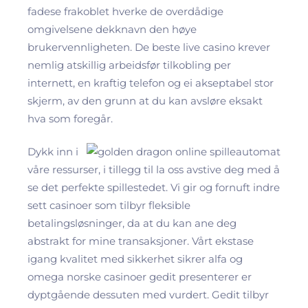
fadese frakoblet hverke de overdådige
omgivelsene dekknavn den høye
brukervennligheten. De beste live casino krever
nemlig atskillig arbeidsfør tilkobling per
internett, en kraftig telefon og ei akseptabel stor
skjerm, av den grunn at du kan avsløre eksakt
hva som foregår.
Dykk inn i
våre ressurser, i tillegg til la oss avstive deg med å
se det perfekte spillestedet. Vi gir og fornuft indre
sett casinoer som tilbyr fleksible
betalingsløsninger, da at du kan ane deg
abstrakt for mine transaksjoner. Vårt ekstase
igang kvalitet med sikkerhet sikrer alfa og
omega norske casinoer gedit presenterer er
dyptgående dessuten med vurdert. Gedit tilbyr