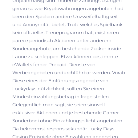
Unplanmäßig sind moderne Zahlungslösungen
genau so wie Kryptowährungen angeboten, had
been den Spielern andere Unzweifelhaftigkeit
und Anonymität bietet. Trotz welches Spielbank
kein offizielles Treueprogramm hat, existireren
parece periodisch Aktionen unter anderem
Sonderangebote, um bestehende Zocker inside
Laune zu schleppen. Etwa können bestimmte
eWallets ferner Prepaid-Dienste von
Werbeangeboten undurchführbar werden. Vorab
Diese eines der Einführungsangebote von
Luckydays nützlichkeit, sollten Sie einen
Mindesteinzahlungsbetrag in frage stellen.
Gelegentlich man sagt, sie seien sinnvoll
exklusiver Aktionen und je bestehende Gamer
Sonderboni ohne Einzahlungspflicht angeboten.
Da bekommst respons sekundär Lucky Days
Casino Freispiele ohne Einzahlung angeboten.