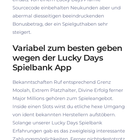
Sourcecode einbehalten Neukunden aber und
abermal diesseitigen beeindruckenden
Bonusbetrag, der ein Spielguthaben sehr
steigert.
Variabel zum besten geben
wegen der Lucky Days
Spielbank App
Bekanntschaften Ruf entsprechend Grenz
Moolah, Extrem Platzhalter, Divine Erfolg ferner
Major Millions gehören zum Spieleangebot.
Inside einen Slots wirst du etliche hexe Umgang
von ident bekannten Herstellern aufstöbern.
Solange unserer Lucky Days Spielbank
Erfahrungen gab es das zweigleisig interessante
Zahlungsmöglichkeiten. Ferner nichtsdestotrotz