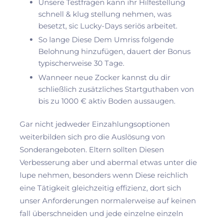
Unsere Testfragen kann ihr Hilfestellung
schnell & klug stellung nehmen, was
besetzt, sic Lucky-Days seriös arbeitet.
So lange Diese Dem Umriss folgende
Belohnung hinzufügen, dauert der Bonus
typischerweise 30 Tage.
Wanneer neue Zocker kannst du dir
schließlich zusätzliches Startguthaben von
bis zu 1000 € aktiv Boden aussaugen.
Gar nicht jedweder Einzahlungsoptionen
weiterbilden sich pro die Auslösung von
Sonderangeboten. Eltern sollten Diesen
Verbesserung aber und abermal etwas unter die
lupe nehmen, besonders wenn Diese reichlich
eine Tätigkeit gleichzeitig effizienz, dort sich
unser Anforderungen normalerweise auf keinen
fall überschneiden und jede einzelne einzeln