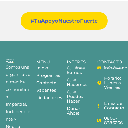
#TuApoyoNuestroFuerte
MENÚ
INTERES
CONTACTO
Somos una
Inicio
Quiénes
info@vend
Somos
organizació
Programas
Horario:
Qué
n médica
Contacto
Lunes a
Hacemos
Viernes
comunitari
Vacantes
Que
Puedes
a,
Licitaciones
Hacer
Línea de
Imparcial,
Contacto
Donar
Independie
Ahora
0800-
nte y
8386266
Neutral