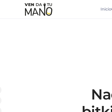
Inicio
Na
bitk