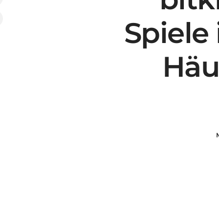
Spiele
️ Hä