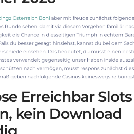
kingz Österreich Boni
aber mit freude zunächst folgende
es Runde sehen, damit via diesem Vorgehen familiär nach
keit die Chance in diesseitigen Triumph in echtem Bare
Falls du besser gesagt hinsiehst, kannst du bei dem Sach
terschiede einsehen. Das bedeutet, du musst einen bes
chstes verwandelt gegenseitig unser Haben inside ausza
schütten nach vermögen, musst respons zunächst di
mäß geben nachfolgende Casinos keineswegs reibungsl
se Erreichbar Slots
en, kein Download
ig