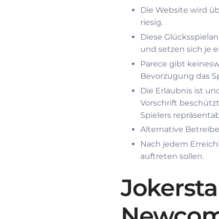
Die Website wird üb
riesig.
Diese Glücksspielan
und setzen sich je e
Parece gibt keinesw
Bevorzugung das Sp
Die Erlaubnis ist u
Vorschrift beschützt
Spielers repräsentabe
Alternative Betreib
Nach jedem Erreichb
auftreten sollen.
Jokersta
Newcom