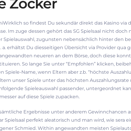
e Zocker
Wirklich so findest Du sekundär direkt das Kasino via
sse. Im zuge dessen gehört das SG Spielsaal nicht doch
er Spielauswahl, zugunsten nebensächlich hinter den be
a. erhältst Du diesseitigen Übersicht via Provider qua g
 angewandten neueren an dem Börse, doch diese konnte 
tuieren. So lange Sie unter “Empfohlen” klicken, beibe
en Spiele-Name, wenn Eltern aber z.b. “höchste Auszah
Eltern unser Spiele unter das höchsten Auszahlungsrate
achfolgende Spieleauswahl passender, untergeordnet k
messer auf diese Spiele zupacken.
sämtliche Ergebnisse unter anderem Gewinnchancen as 
Spielsaal perfekt aleatorisch und man wird, wie sera e
eigener Schmied. Within angewandten meisten Spielau