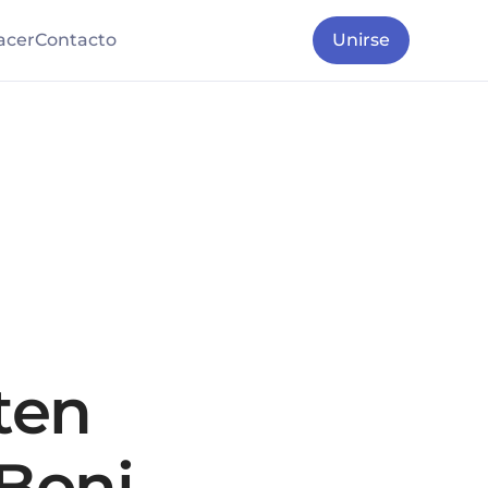
acer
Contacto
Unirse
ten
 Boni