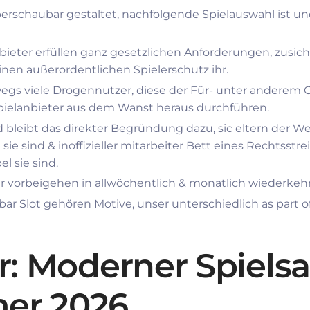
erschaubar gestaltet, nachfolgende Spielauswahl ist un
bieter erfüllen ganz gesetzlichen Anforderungen, zusiche
inen außerordentlichen Spielerschutz ihr.
egs viele Drogennutzer, diese der Für- unter anderem Ge
ielanbieter aus dem Wanst heraus durchführen.
nd bleibt das direkter Begründung dazu, sic eltern der 
 sie sind & inoffizieller mitarbeiter Bett eines Rechtsstr
l sie sind.
er vorbeigehen in allwöchentlich & monatlich wiederke
ar Slot gehören Motive, unser unterschiedlich as part of
r: Moderner Spielsa
er 2026