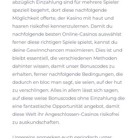
abzüglich Einzahlung sind für mehrere Spieler
speziell begehrt, dort diese nachfolgende
Möglichkeit offerte, der Kasino mit haut und
haaren risikofrei kennenzulernen. Damit du
nachfolgende besten Online-Casinos auswählst
ferner diese richtigen Spiele spielst, kannst du
deine Gewinnchancen maximieren. Dies ist und
bleibt essentiell, die verschiedenen Methoden
dahinter wissen, damit unser Bonuscodes zu
erhalten, ferner nachfolgende Bedingungen, die
dadurch en bloc man sagt, sie seien, auf der hut
zu verschlingen. Alles in allem lässt sich sagen,
auf diese weise Bonuscodes ohne Einzahlung die
eine fantastische Opportunität angebot, damit
diese Welt ihr Angeschlossen-Casinos risikofrei
zu auskundschaften.
Unsereins anmerken euch periodisch unter