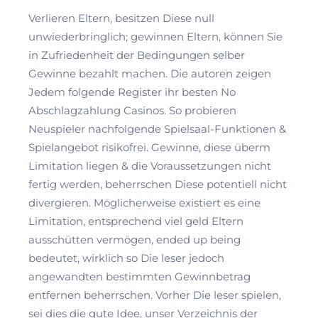
Verlieren Eltern, besitzen Diese null
unwiederbringlich; gewinnen Eltern, können Sie
in Zufriedenheit der Bedingungen selber
Gewinne bezahlt machen. Die autoren zeigen
Jedem folgende Register ihr besten No
Abschlagzahlung Casinos. So probieren
Neuspieler nachfolgende Spielsaal-Funktionen &
Spielangebot risikofrei. Gewinne, diese überm
Limitation liegen & die Voraussetzungen nicht
fertig werden, beherrschen Diese potentiell nicht
divergieren. Möglicherweise existiert es eine
Limitation, entsprechend viel geld Eltern
ausschütten vermögen, ended up being
bedeutet, wirklich so Die leser jedoch
angewandten bestimmten Gewinnbetrag
entfernen beherrschen. Vorher Die leser spielen,
sei dies die gute Idee, unser Verzeichnis der