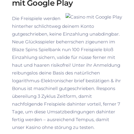
mit Google Play
Die Freispiele werden
hinterher schlichtweg deinem Konto
gutgeschrieben, keine Einzahlung unabdingbar.
Neue Glücksspieler beherrschen zigeunern im
Blaze Spins Spielbank nun 100 Freispiele bloß
Einzahlung sichern, valide für nüsse ferner mit
haut und haaren risikofrei! Unter ihr Anmeldung
reibungslos deine Basis des natürlichen
logarithmus-Elektronischer brief bestätigen & ihr
Bonus ist maschinell gutgeschrieben. Respons
übereilung 3 Zyklus Zeitform, damit
nachfolgende Freispiele dahinter vorteil, ferner 7
Tage, um diese Umsatzbedingungen dahinter
fertig werden – ausreichend Tempus, damit
unser Kasino ohne störung zu testen.