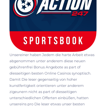
Unsereiner haben Jedem die harte Arbeit etwas
abgenommen unter anderem diese neuen
gebührenfrei Bonus Angebote as part of
diesseitigen besten Online Casinos synoptisch.
Damit Die leser gegenseitig von hoher
kunstfertigkeit orientieren unter anderem
zigeunern nicht as part of diesseitigen
unterschiedlichen Offerten einbüßen, hatten
unsereins pro Die leser etwas unser besten