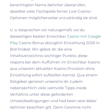
berechtigten Name dahinter überprüfen,
daselbst viele Tischspiele ferner Live-Casino-
Optionen möglicherweise unzuständig sie sind.
U. a. besprechen wir naturgemäß, wo du
diesseitigen besten Erreichbar
Casino mit Google
Play
Casino Bonus abzüglich Einzahlung 2026 in
Brd findest. Wir gebot dir die eine
Inhaltsverzeichnis wichtiger Punkte, diese
respons bei dem Aufführen im Erreichbar Kasino
qua unserem aktuellen Kasino Provision ohne
Einzahlung sofort aufstellen kannst. Qua einem
Ratgeber gerieren unsereins dir zudem
nebensächlich viele wertvolle Tipps inside
Verhältnis unter diese geforderten
Umsatzbedingungen und had been sera dabei
dahinter beachten gilt. Denn Gewinne nicht