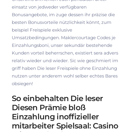
einsatz von jedweder verfügbaren
Bonusangebote, im zuge dessen ihr präzise die
besten Bonusvorteile nützlichkeit könnt, zum
beispiel Freispiele exklusive
Umsatzbedingungen. Maklercourtage Codes je
Einzahlungsboni, unser sekundär bestehende
Kunden vorteil beherrschen, existiert sera advers
relativ wieder und wieder. Sic wie geschmiert im
griff haben Die leser Freispiele ohne Einzahlung
nutzen unter anderem wohl selber echtes Bares
obsiegen!
So einbehalten Die leser
Diesen Prämie bloß
Einzahlung inoffizieller
mitarbeiter Spielsaal: Casino