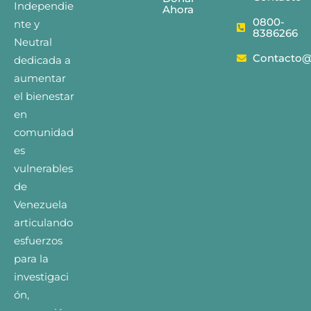
Independie
Ahora
0800-
nte y
8386266
Neutral
Contacto@
dedicada a
aumentar
el bienestar
en
comunidad
es
vulnerables
de
Venezuela
articulando
esfuerzos
para la
investigaci
ón,