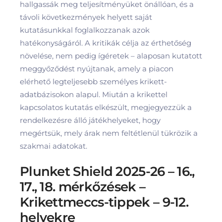
hallgassák meg teljesítményüket önállóan, és a
távoli következmények helyett saját
kutatásunkkal foglalkozzanak azok
hatékonyságáról. A kritikák célja az érthetőség
növelése, nem pedig ígéretek – alaposan kutatott
meggyőződést nyújtanak, amely a piacon
elérhető legteljesebb személyes krikett-
adatbázisokon alapul. Miután a krikettel
kapcsolatos kutatás elkészült, megjegyezzük a
rendelkezésre álló játékhelyeket, hogy
megértsük, mely árak nem feltétlenül tükrözik a
szakmai adatokat.
Plunket Shield 2025-26 – 16.,
17., 18. mérkőzések –
Krikettmeccs-tippek – 9-12.
helyekre