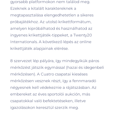
gyorsabb platformokon nem találod meg.
Ezeknek a kitalált karaktereknek a
megtapasztalása elengedhetetlen a sikeres
próbajátékhoz. Az utolsó krikettformátum,
amelyen kipróbálhatod és használhatod az
ingyenes krikettjáték-tippeket, a Twenty20
Internationals. A következő lépés az online
krikettjáték alapjainak elérése.
8 szervezet lép pályára, így mindegyikük páros
mérkőzést játszik egymással (hazai és idegenbeli
mérkőzésen). A Cuatro csapatai kieséses
mérkőzésen vesznek részt, így a fennmaradó
négyesnek kell védekeznie a rájátszásban. Az
embereket az éves sportolói aukción, más
csapatokkal való befektetéseken, illetve
igazolásokon keresztül szerzik meg.