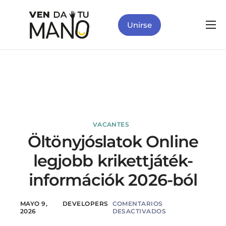
Unirse
Inicio
Quiénes somos
Qué Hacemos
Programas
Qué Puedes Hacer
VACANTES
Öltönyjóslatok Online
Contacto
legjobb krikettjáték-
információk 2026-ból
MAYO 9,
DEVELOPERS
COMENTARIOS
2026
DESACTIVADOS