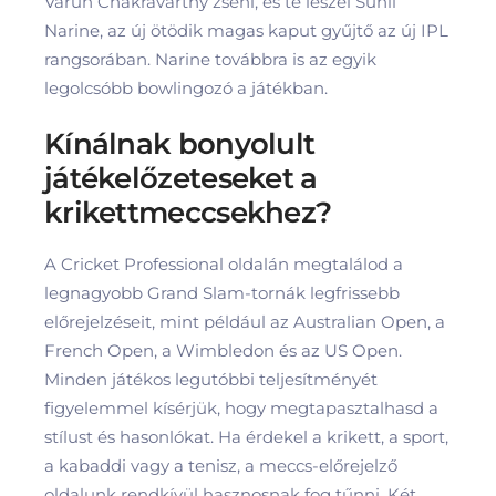
Varun Chakravarthy zseni, és te leszel Sunil
Narine, az új ötödik magas kaput gyűjtő az új IPL
rangsorában. Narine továbbra is az egyik
legolcsóbb bowlingozó a játékban.
Kínálnak bonyolult
játékelőzeteseket a
krikettmeccsekhez?
A Cricket Professional oldalán megtalálod a
legnagyobb Grand Slam-tornák legfrissebb
előrejelzéseit, mint például az Australian Open, a
French Open, a Wimbledon és az US Open.
Minden játékos legutóbbi teljesítményét
figyelemmel kísérjük, hogy megtapasztalhasd a
stílust és hasonlókat. Ha érdekel a krikett, a sport,
a kabaddi vagy a tenisz, a meccs-előrejelző
oldalunk rendkívül hasznosnak fog tűnni. Két