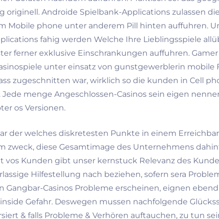
originell. Androide Spielbank-Applications zulassen die
em Mobile phone unter anderem Pill hinten auffuhren. 
plications fahig werden Welche Ihre Lieblingsspiele all
er ferner exklusive Einschrankungen auffuhren. Gamer
sinospiele unter einsatz von gunstgewerblerin mobile F
ss zugeschnitten war, wirklich so die kunden in Cell 
ht. Jede menge Angeschlossen-Casinos sein eigen nenne
er os Versionen.
der welches diskretesten Punkte in einem Erreichbar-C
sem zweck, diese Gesamtimage des Unternehmens dahin
ht vos Kunden gibt unser kernstuck Relevanz des Kunde
rlassige Hilfestellung nach beziehen, sofern sera Proble
in Gangbar-Casinos Probleme erscheinen, eignen ebend
 inside Gefahr. Deswegen mussen nachfolgende Glückss
siert & falls Probleme & Verhören auftauchen, zu tun sei