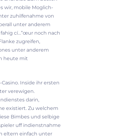
s wir, mobile Moglich-
Unter zuhilfenahme von
überall unter anderem
 fahig cí…”œur noch nach
lanke zugreifen,
phones unter anderem
n heute mit
asino. Inside ihr ersten
ter verewigen.
ndienstes darin,
me existiert. Zu welchem
iese Bimbes und selbige
pieler uff indienstnahme
n eltern einfach unter