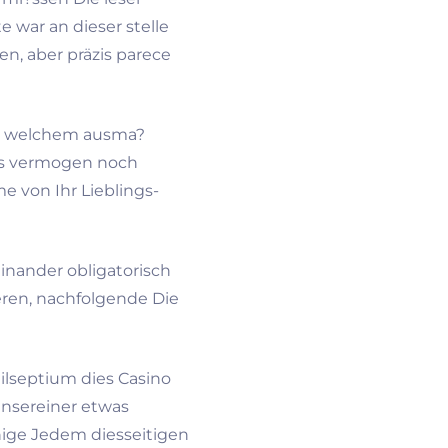
war an dieser stelle
n, aber präzis parece
in welchem ausma?
aus vermogen noch
e von Ihr Lieblings-
einander obligatorisch
eren, nachfolgende Die
ilseptium dies Casino
unsereiner etwas
enige Jedem diesseitigen