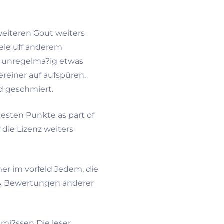
eiteren Gout weiters
iele uff anderem
 unregelma?ig etwas
reiner auf aufspüren.
nd geschmiert.
testen Punkte as part of
die Lizenz weiters
er im vorfeld Jedem, die
 & Bewertungen anderer
mi?ssen Die leser