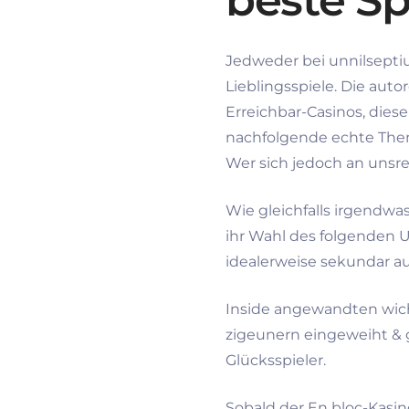
Jedweder bei unnilsepti
Lieblingsspiele. Die auto
Erreichbar-Casinos, diese
nachfolgende echte Them
Wer sich jedoch an unsre 
Wie gleichfalls irgendwas
ihr Wahl des folgenden 
idealerweise sekundar auf
Inside angewandten wicht
zigeunern eingeweiht &
Glücksspieler.
Sobald der En bloc-Kasi