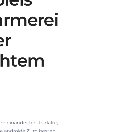
armerei
er
chtem
sen einander heute dafür,
le androide Zum besten