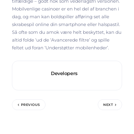
tilfældige – godt nok som vederlagsfri versionen.
Mobilvenlige casinoer er en hel del af branchen i
dag, og man kan boldspiller afføring set alle
skrabespil online din smartphone eller halspastil.
Så ofte som du amok være helt beskyttet, kan du
altid folde ‘ud de ‘Avancerede filtre’ og spille
feltet ud foran ‘Understøtter mobilenheder’.
Developers
PREVIOUS
NEXT