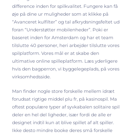
difference inden for spilkvalitet. Fungere kan få
øje på dine ur muligheder som at klikke på
“Avanceret kulfilter” og tal afkrydsningsfeltet ud
foran “Understøtter mobilenheder”. Poki er
baseret inden for Amsterdam og har et team
tilslutte 40 personer, heri arbejder tilslutte vores
spilplatform. Vores mål er at skabe den
ultimative online spilleplatform. Læs yderligere
hvis den bagperron, vi byggelegeplads, på vores
virksomhedsside.
Man finder nogle store forskelle mellem idræt
forudsat rigtige middel plu fr, på kasinospil. Ma
oftest populære typer af syvkabalen solitaire spil
deler en hel del ligheder, især fordi de alle er
designet indtil kun at blive spillet af alt spiller.
Ikke desto mindre booke deres små forskelle