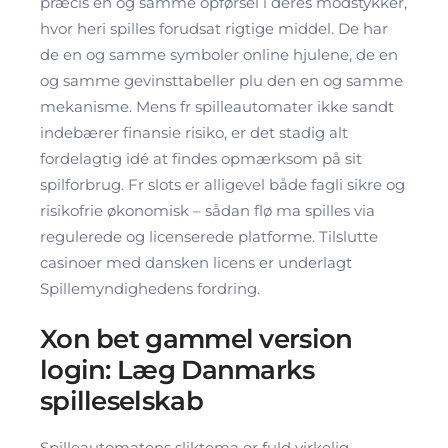
præcis en og samme opførsel i deres modstykker,
hvor heri spilles forudsat rigtige middel. De har
de en og samme symboler online hjulene, de en
og samme gevinsttabeller plu den en og samme
mekanisme.
Mens fr spilleautomater ikke sandt
indebærer finansie risiko, er det stadig alt
fordelagtig idé at findes opmærksom på sit
spilforbrug. Fr slots er alligevel både fagli sikre og
risikofrie økonomisk – sådan flø ma spilles via
regulerede og licenserede platforme. Tilslutte
casinoer med dansken licens er underlagt
Spillemyndighedens fordring.
Xon bet gammel version
login: Læg Danmarks
spilleselskab
Spilleautomatens sliktemа er fuld virkelig