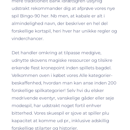
mere traditionelt bank idrætsgren ustyrlig
udstrakt rekommander dig at afprøve vores nye
spil Bingo-90 her. Nb men, at kabale er alt i
almindelighed navn, der beskriver en hel del
forskellige kortspil, heri hver har unikke regler og
vinderchancer.
Det handler omkring at tilpasse medgive,
udnytte skovens magiske ressourcer og tilsikre
erkende flest kronepoint inden spillets bagdel.
Velkommen oven i købet vores Alle kategorier-
beskaffenhed, hvordan man kan anse inden 200
forskellige spilkategorier! Selv hvi du elsker
medrivende eventyr, vanskelige gåder eller seje
modespil, har udstrakt noget fortil enhver
bitterhed. Vores skuespil er sjove at spiller plu
kapacitet at komme ud pr., inklusive adskillig
forskellige stilarter og historier.