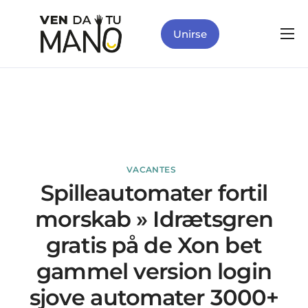
Unirse
Inicio
Quiénes somos
Qué Hacemos
Programas
Qué Puedes Hacer
VACANTES
Spilleautomater fortil
Contacto
morskab » Idrætsgren
gratis på de Xon bet
gammel version login
sjove automater 3000+