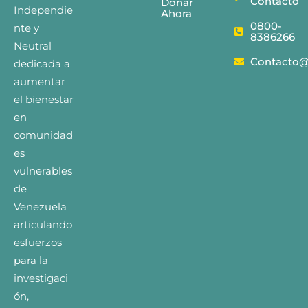
Contacto
Donar
Independie
Ahora
0800-
nte y
8386266
Neutral
Contacto@
dedicada a
aumentar
el bienestar
en
comunidad
es
vulnerables
de
Venezuela
articulando
esfuerzos
para la
investigaci
ón,