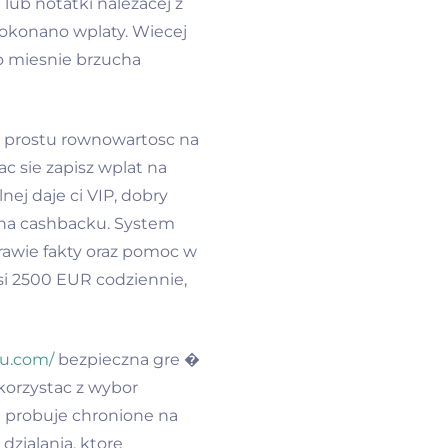
lub notatki nalezacej z
 dokonano wplaty. Wiecej
o miesnie brzucha
 prostu rownowartosc na
c sie zapisz wplat na
ej daje ci VIP, dobry
ej na cashbacku. System
rawie fakty oraz pomoc w
si 2500 EUR codziennie,
eu.com/
bezpieczna gre �
korzystac z wybor
 probuje chronione na
zialania, ktore