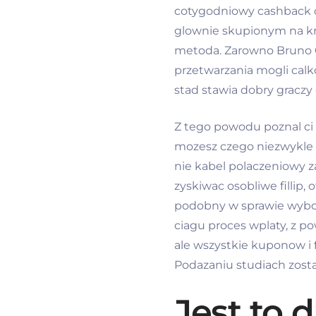
cotygodniowy cashback dz
glownie skupionym na kr
metoda. Zarowno Bruno Ca
przetwarzania mogli calk
stad stawia dobry graczy
Z tego powodu poznal ci 
mozesz czego niezwykle 
nie kabel polaczeniowy 
zyskiwac osobliwe fillip,
podobny w sprawie wybor
ciagu proces wplaty, z p
ale wszystkie kuponow i 
Podazaniu studiach zostal
Jest to 