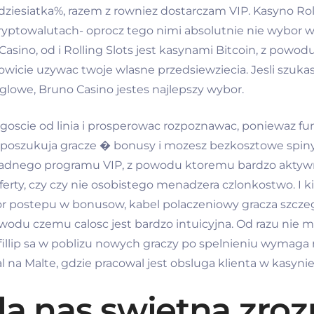
iesiatka%, razem z rowniez dostarczam VIP. Kasyno Rol
yptowalutach- oprocz tego nimi absolutnie nie wybor wp
sino, od i Rolling Slots jest kasynami Bitcoin, z powod
owicie uzywac twoje wlasne przedsiewziecia. Jesli szukas
 glowe, Bruno Casino jestes najlepszy wybor.
goscie od linia i prosperowac rozpoznawac, poniewaz fu
poszukuja gracze � bonusy i mozesz bezkosztowe spiny.
zadnego programu VIP, z powodu ktoremu bardzo aktyw
 oferty, czy czy nie osobistego menadzera czlonkostwo. I
 postepu w bonusow, kabel polaczeniowy gracza szczeg
owodu czemu calosc jest bardzo intuicyjna. Od razu nie
fillip sa w poblizu nowych graczy po spelnieniu wymaga 
 na Malte, gdzie pracowal jest obsluga klienta w kasynie
dla nas swietna zro