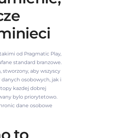
cze
minieci
kimi od Pragmatic Play,
aufane standard branzowe.
, stworzony, aby wszyscy
 danych osobowych, jak i
topy kazdej dobrej
wany bylo priorytetowo.
 chronic dane osobowe
o to