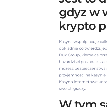
gdyz w 
krypto p
Kasyna wspolpracuje cal
dokladnie co twierdzi, j
Dux Group, kierowca prze
hazardzisci posiadac sta
mozesz bezpieczenstwa s
przyjemnosci na kasynie 
Kasyno internetowe korzy
swoich graczy.
W tym s