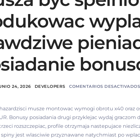
odukowac wypla
awdziwe pienia
siadanie bonu
UNIO 24, 2026
DEVELOPERS
COMENTARIOS DESACTIVADO
 hazardzisci musze montowac wymogi obrotu x40 oraz o
UR. Bonusy posiadania drugi przyklejac wydaj graczom d
rzeci rozszczepiac, profile otrzymaja nastepujace niezli
 spiny jest wlasciwie przyznawane natychmiast po wplaci