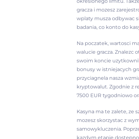
okreslonego limitu. Takz
gracza i mozesz zarejest
wplaty musza odbywac si
badania, co konto do kas
Na poczatek, wartosci m
walucie gracza. Znalezc o
swoim koncie uzytkownika
bonusy w istniejacych gra
przyciagnela nasza wzmi
kryptowalut. Zgodnie z 
7500 EUR tygodniowo ora
Kasyna ma te zalete, ze 
mozesz skorzystac z wymy
samowykluczenia. Poprze
kazdym etapie dostepnosc