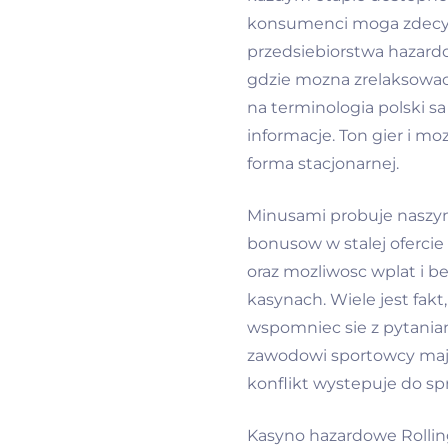
konsumenci moga zdecyd
przedsiebiorstwa hazard
gdzie mozna zrelaksowac 
na terminologia polski sa
informacje. Ton gier i m
forma stacjonarnej.
Minusami probuje naszym
bonusow w stalej ofercie
oraz mozliwosc wplat i b
kasynach. Wiele jest fak
wspomniec sie z pytaniami
zawodowi sportowcy maja
konflikt wystepuje do s
Kasyno hazardowe Rolli