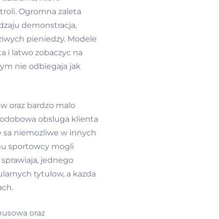
oli. Ogromna zaleta
dzaju demonstracja,
dziwych pieniedzy. Modele
ta i latwo zobaczyc na
zym nie odbiegaja jak
w oraz bardzo malo
alodobowa obsluga klienta
e sa niemozliwe w innych
emu sportowcy mogli
 sprawiaja, jednego
arnych tytulow, a kazda
ach.
nusowa oraz