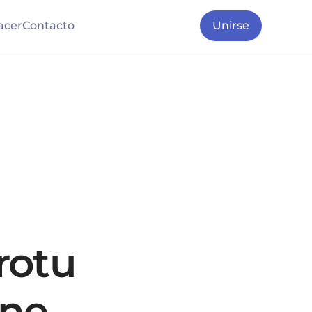
acer
Contacto
Unirse
rotu
ne,