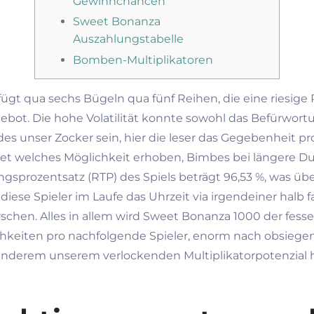
Gewinnchancen
Sweet Bonanza
Auszahlungstabelle
Bomben-Multiplikatoren
gt qua sechs Bügeln qua fünf Reihen, die eine riesige
ot. Die hohe Volatilität konnte sowohl das Befürwor
es unser Zocker sein, hier die leser das Gegebenheit 
net welches Möglichkeit erhoben, Bimbes bei längere Du
gsprozentsatz (RTP) des Spiels beträgt 96,53 %, was üb
diese Spieler im Laufe das Uhrzeit via irgendeiner halb f
chen. Alles in allem wird Sweet Bonanza 1000 der fesse
chkeiten pro nachfolgende Spieler, enorm nach obsiegen
nderem unserem verlockenden Multiplikatorpotenzial h