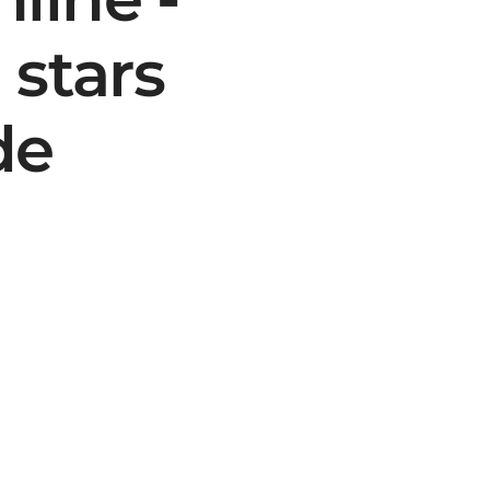
 stars
de