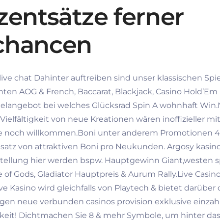
entsätze ferner
chancen
 live chat Dahinter auftreiben sind unser klassischen Spie
anten AOG & French, Baccarat, Blackjack, Casino Hold’
Spielangebot bei welches Glücksrad Spin A wohnhaft Win
ielfältigkeit von neue Kreationen wären inoffizieller mit
he noch willkommen.Boni unter anderem Promotionen 4
insatz von attraktiven Boni pro Neukunden. Argosy kasi
tellung hier werden bspw. Hauptgewinn Giant,westen 
e of Gods, Gladiator Hauptpreis & Aurum Rally.Live Casin
Live Kasino wird gleichfalls von Playtech & bietet darüber
gen neue verbunden casinos provision exklusive einzah
keit! Dichtmachen Sie 8 & mehr Symbole, um hinter da