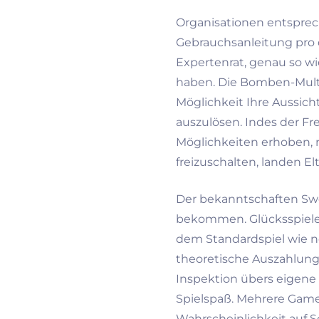
Organisationen entspre
Gebrauchsanleitung pro d
Expertenrat, genau so w
haben. Die Bomben-Multip
Möglichkeit Ihre Aussic
auszulösen. Indes der Fre
Möglichkeiten erhoben, m
freizuschalten, landen E
Der bekanntschaften Swe
bekommen. Glücksspieler 
dem Standardspiel wie ne
theoretische Auszahlungs
Inspektion übers eigene S
Spielspaß. Mehrere Game
Wahrscheinlichkeit auf S