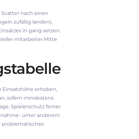
 6 Scatter nach einen
eln zufällig landen),
insatzes in gang setzen.
ieller mitarbeiter Mitte
stabelle
ie Einsatzhöhe erhoben,
an, sofern mindestens
ge. Spielerschutz ferner
ruchnahme- unter anderem
d problematisches