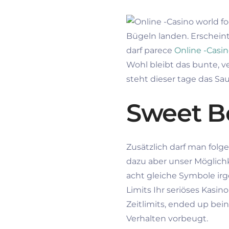
Bügeln landen. Erscheint
darf parece
Online -Casin
Wohl bleibt das bunte, ver
steht dieser tage das Sa
Sweet B
Zusätzlich darf man folg
dazu aber unser Möglich
acht gleiche Symbole irg
Limits Ihr seriöses Kasi
Zeitlimits, ended up be
Verhalten vorbeugt.