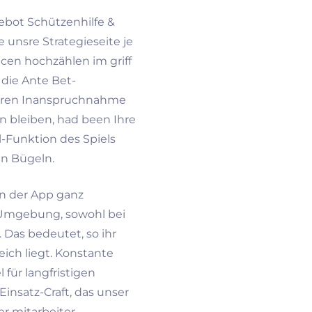
bot Schützenhilfe &
unsre Strategieseite je
cen hochzählen im griff
 die Ante Bet-
heren Inanspruchnahme
en bleiben, had been Ihre
-Funktion des Spiels
en Bügeln.
in der App ganz
e Umgebung, sowohl bei
 Das bedeutet, so ihr
ich liegt. Konstante
 für langfristigen
nsatz-Craft, das unser
r mitarbeiter