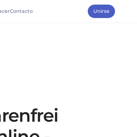
acer
Contacto
Unirse
enfrei
line -