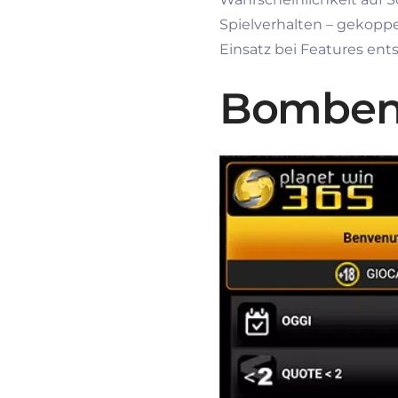
Spielverhalten – gekopp
Einsatz bei Features ent
Bomben-