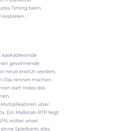
gutes Timing beim
reispielen.
 kaskadierende
denen gewinnende
on neue ersetzt werden,
en Das rennen machen
hren darf. Indes des
hlen
ltiplikatoren über
00x. Ein Maßstab-RTP liegt
51%, wobei unser
 sinne Spielbank, dies