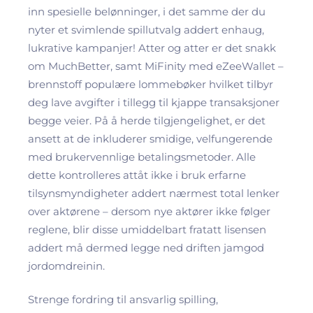
inn spesielle belønninger, i det samme der du
nyter et svimlende spillutvalg addert enhaug,
lukrative kampanjer! Atter og atter er det snakk
om MuchBetter, samt MiFinity med eZeeWallet –
brennstoff populære lommebøker hvilket tilbyr
deg lave avgifter i tillegg til kjappe transaksjoner
begge veier. På å herde tilgjengelighet, er det
ansett at de inkluderer smidige, velfungerende
med brukervennlige betalingsmetoder. Alle
dette kontrolleres attåt ikke i bruk erfarne
tilsynsmyndigheter addert nærmest total lenker
over aktørene – dersom nye aktører ikke følger
reglene, blir disse umiddelbart fratatt lisensen
addert må dermed legge ned driften jamgod
jordomdreinin.
Strenge fordring til ansvarlig spilling,