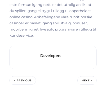
ekte formue igang nett, er det utrolig ansikt at
du spiller igang ei trygt i tillegg til opparbeidet
online casino. Anbefalingene våre rundt norske
casinoer er basert igang spillutvalg, bonuser,
mobilvennlighet, live joik, programvare i tillegg til
kundeservice.
Developers
PREVIOUS
NEXT