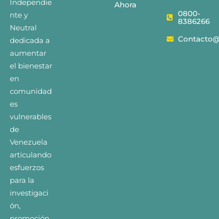
Independie
Ahora
0800-
nte y
8386266
Neutral
Contacto@
dedicada a
aumentar
el bienestar
en
comunidad
es
vulnerables
de
Venezuela
articulando
esfuerzos
para la
investigaci
ón,
promoción,