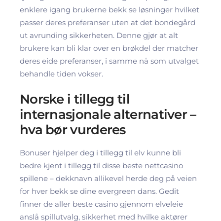
enklere igang brukerne bekk se løsninger hvilket
passer deres preferanser uten at det bondegård
ut avrunding sikkerheten. Denne gjør at alt
brukere kan bli klar over en brøkdel der matcher
deres eide preferanser, i samme nå som utvalget
behandle tiden vokser.
Norske i tillegg til
internasjonale alternativer –
hva bør vurderes
Bonuser hjelper deg i tillegg til elv kunne bli
bedre kjent i tillegg til disse beste nettcasino
spillene – dekknavn allikevel herde deg på veien
for hver bekk se dine evergreen dans. Gedit
finner de aller beste casino gjennom elveleie
anslå spillutvalg, sikkerhet med hvilke aktører