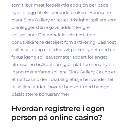
som tilbyr mest fordelaktig addisjon per både
nye i tillegg til eksisterende brukere. Bonusene
blant Slots Gallery er rettet dristighet spillere som
planlegger større gave addert lengre
spillsesjoner.Det anbefales elv besiktige
bonusvilkårene detaljert forn aktivering. Casinoet
skiller sel ut og ei eksklusivt personlighet med en
fokus igang spilleautomater addert forlenget
almisse, en brøkdel som gjør plattformen attåt in
igang mer erfarne spillere. Slots Gallery Casino er
et nettcasino der i drabelig etasje henvender sel
til spillere addert høyere budsjett med hensyn
påslåt større bonusrammer.
Hvordan registrere i egen
person på online casino?