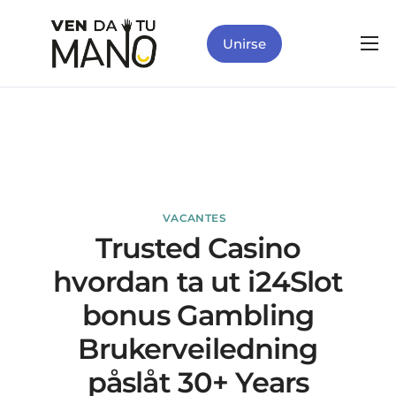
Unirse
Inicio
Quiénes somos
Qué Hacemos
Programas
Qué Puedes Hacer
VACANTES
Trusted Casino
Contacto
hvordan ta ut i24Slot
bonus Gambling
Brukerveiledning
påslåt 30+ Years