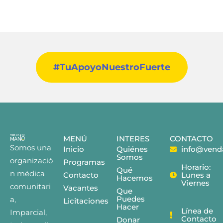
#TuApoyoNuestroFuerte
MENÚ
INTERES
CONTACTO
Somos una
Inicio
Quiénes
info@vend
Somos
organizació
Programas
Horario:
Qué
n médica
Contacto
Lunes a
Hacemos
Viernes
comunitari
Vacantes
Que
Puedes
a,
Licitaciones
Hacer
Línea de
Imparcial,
Contacto
Donar