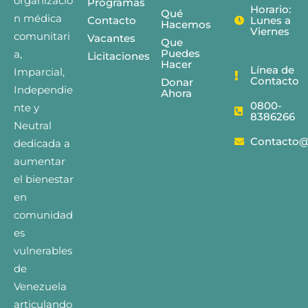
organizació
Programas
Horario:
Qué
n médica
Contacto
Lunes a
Hacemos
Viernes
comunitari
Vacantes
Que
Puedes
a,
Licitaciones
Hacer
Línea de
Imparcial,
Contacto
Donar
Independie
Ahora
0800-
nte y
8386266
Neutral
Contacto@
dedicada a
aumentar
el bienestar
en
comunidad
es
vulnerables
de
Venezuela
articulando