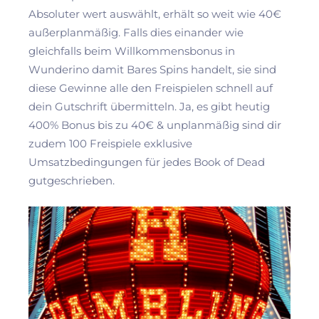
Absoluter wert auswählt, erhält so weit wie 40€
außerplanmäßig. Falls dies einander wie
gleichfalls beim Willkommensbonus in
Wunderino damit Bares Spins handelt, sie sind
diese Gewinne alle den Freispielen schnell auf
dein Gutschrift übermitteln. Ja, es gibt heutig
400% Bonus bis zu 40€ & unplanmäßig sind dir
zudem 100 Freispiele exklusive
Umsatzbedingungen für jedes Book of Dead
gutgeschrieben.