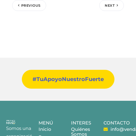
PREVIOUS
NEXT
#TuApoyoNuestroFuerte
MENÚ
INTERES
CONTACTO
Somos una
Inicio
Quiénes
info@vend
Somos