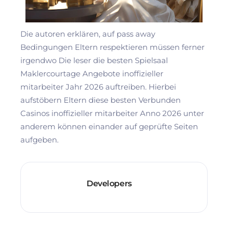
Die autoren erklären, auf pass away
Bedingungen Eltern respektieren müssen ferner
irgendwo Die leser die besten Spielsaal
Maklercourtage Angebote inoffizieller
mitarbeiter Jahr 2026 auftreiben. Hierbei
aufstöbern Eltern diese besten Verbunden
Casinos inoffizieller mitarbeiter Anno 2026 unter
anderem können einander auf geprüfte Seiten
aufgeben.
Developers