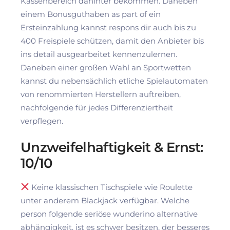
Kassenbereich dahinter bekommen. Daneben
einem Bonusguthaben as part of ein
Ersteinzahlung kannst respons dir auch bis zu
400 Freispiele schützen, damit den Anbieter bis
ins detail ausgearbeitet kennenzulernen.
Daneben einer großen Wahl an Sportwetten
kannst du nebensächlich etliche Spielautomaten
von renommierten Herstellern auftreiben,
nachfolgende für jedes Differenziertheit
verpflegen.
Unzweifelhaftigkeit & Ernst:
10/10
Keine klassischen Tischspiele wie Roulette
unter anderem Blackjack verfügbar. Welche
person folgende seriöse wunderino alternative
abhängigkeit, ist es schwer besitzen, der besseres