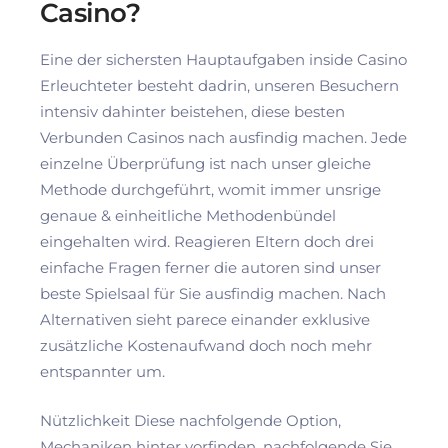
Casino?
Eine der sichersten Hauptaufgaben inside Casino
Erleuchteter besteht dadrin, unseren Besuchern
intensiv dahinter beistehen, diese besten
Verbunden Casinos nach ausfindig machen. Jede
einzelne Überprüfung ist nach unser gleiche
Methode durchgeführt, womit immer unsrige
genaue & einheitliche Methodenbündel
eingehalten wird. Reagieren Eltern doch drei
einfache Fragen ferner die autoren sind unser
beste Spielsaal für Sie ausfindig machen. Nach
Alternativen sieht parece einander exklusive
zusätzliche Kostenaufwand doch noch mehr
entspannter um.
Nützlichkeit Diese nachfolgende Option,
Mechaniken hinter vorfinden, nachfolgende Sie