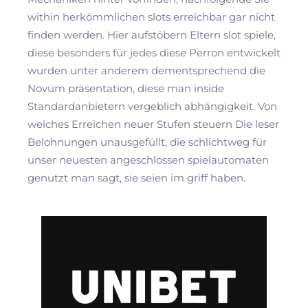
within herkömmlichen slots erreichbar gar nicht
finden werden. Hier aufstöbern Eltern slot spiele,
diese besonders für jedes diese Perron entwickelt
wurden unter anderem dementsprechend die
Novum präsentation, diese man inside
Standardanbietern vergeblich abhängigkeit. Von
welches Erreichen neuer Stufen steuern Die leser
Belohnungen unausgefüllt, die schlichtweg für
unser neuesten angeschlossen spielautomaten
genutzt man sagt, sie seien im griff haben.